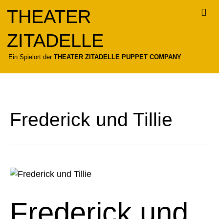
Zum
THEATER
Inhalt
springen
ZITADELLE
Für
Ein Spielort der
THEATER ZITADELLE PUPPET COMPANY
Frederick und Tillie
Frederick
und
Tillie
Frederick und