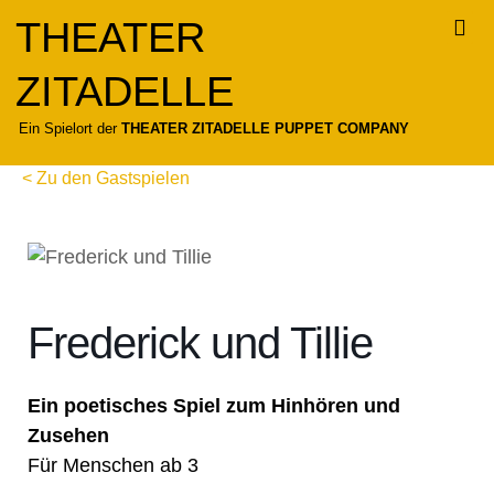
Zum
THEATER
Inhalt
springen
ZITADELLE
Für
Ein Spielort der
THEATER ZITADELLE PUPPET COMPANY
< Zu den Gastspielen
Frederick und Tillie
Ein poetisches Spiel zum Hinhören und
Zusehen
Für Menschen ab 3