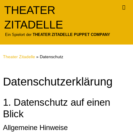
Zum
THEATER
Inhalt
springen
ZITADELLE
Für
Ein Spielort der
THEATER ZITADELLE PUPPET COMPANY
Theater Zitadelle
»
Datenschutz
Datenschutz­erklärung
1. Datenschutz auf einen
Blick
Allgemeine Hinweise