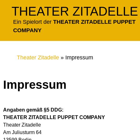
Zum
THEATER ZITADELLE
Inhalt
springen
Ein Spielort der
THEATER ZITADELLE PUPPET
COMPANY
Theater Zitadelle
»
Impressum
Impressum
Angaben gemäß §5 DDG:
THEATER ZITADELLE PUPPET COMPANY
Theater Zitadelle
Am Juliusturm 64
13599 Berlin