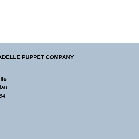
TADELLE PUPPET COMPANY
lle
dau
64