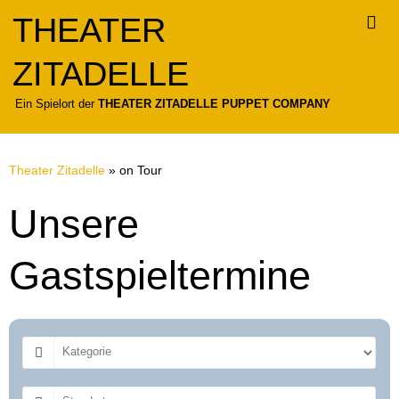
Zum
THEATER
Inhalt
springen
ZITADELLE
Für
Ein Spielort der
THEATER ZITADELLE PUPPET COMPANY
Theater Zitadelle
»
on Tour
Unsere
Gastspieltermine