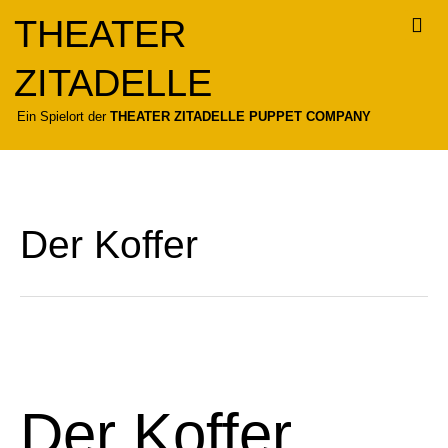
Zum
THEATER
Inhalt
springen
ZITADELLE
Für
Ein Spielort der
THEATER ZITADELLE PUPPET COMPANY
Der Koffer
Der
Koffer
Der Koffer