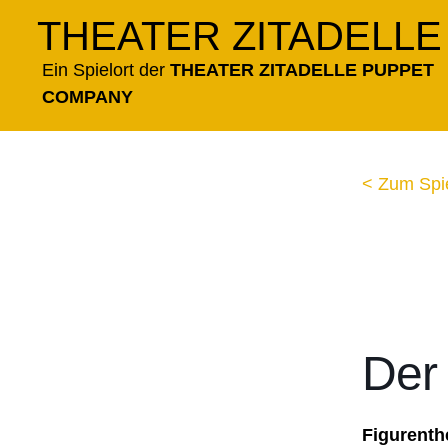
Zum
THEATER ZITADELLE
Inhalt
springen
Ein Spielort der
THEATER ZITADELLE PUPPET
COMPANY
< Zum Spi
Der 
Figurenth