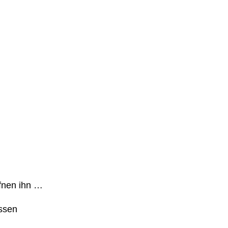
ffnen ihn …
assen