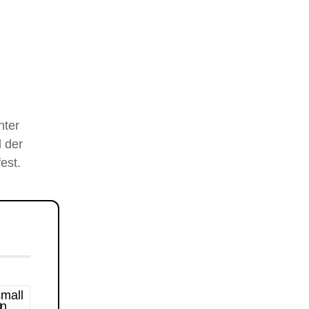
nter
 der
est.