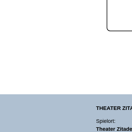
THEATER ZI
Spielort:
Theater Zitade