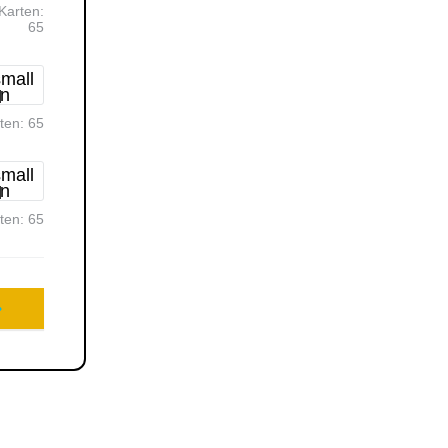
Karten:
65
rten:
65
rten:
65