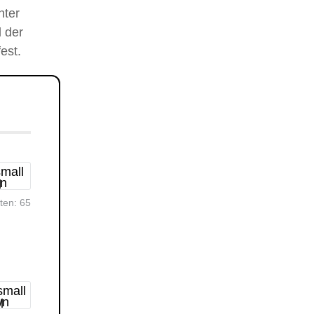
nter
 der
est.
rten:
65