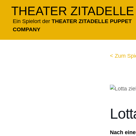
Zum
THEATER ZITADELLE
Inhalt
springen
Ein Spielort der
THEATER ZITADELLE PUPPET
COMPANY
< Zum Spi
Lott
Nach eine