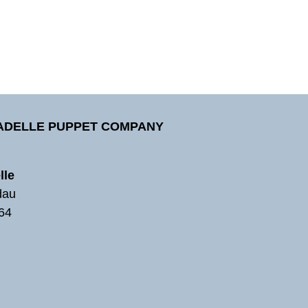
TADELLE PUPPET COMPANY
lle
dau
64