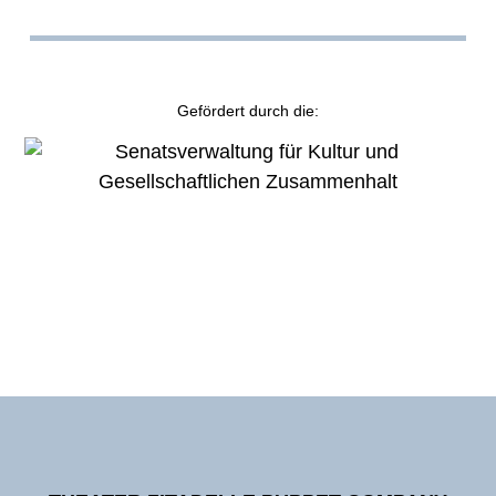
Spieldauer:
40 min
Aufbauzeit:
2 Stunden
Abbauzeit:
1 Stunde
Zuschauerbegrenzung:
120
Gefördert durch die:
Bühne
Podest:
5 x 5m
Podesthöhe:
60cm bzw. ansteigende Sitzplätze
Lichttechnik:
Anlage wird mitgebracht, vorhandene
Anlage wird gern genutzt
Tontechnik:
Anlage wird mitgebracht, vorhandene
Anlage wird gern genutzt
Technische Bedingungen
Stromanschluss 220 V
verdunkelbarer Raum