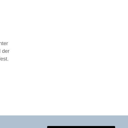
nter
 der
est.