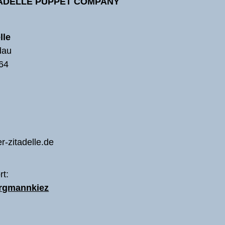
TADELLE PUPPET COMPANY
lle
dau
64
r-zitadelle.de
rt:
ergmannkiez