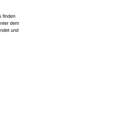
s finden
 unter dem
undet und