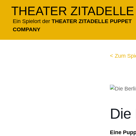
Zum
THEATER ZITADELLE
Inhalt
springen
Ein Spielort der
THEATER ZITADELLE PUPPET
COMPANY
< Zum Spi
Die 
Eine Pup