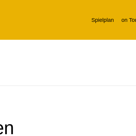
Spielplan
on To
en