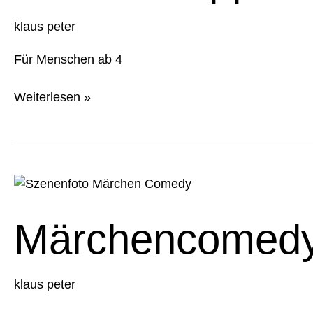
klaus peter
Für Menschen ab 4
Weiterlesen »
Märchencomedy
–
Das
Märchencomedy
Rotkäppchen
klaus peter