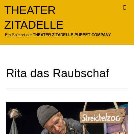
Zum
THEATER
Inhalt
springen
ZITADELLE
Für
Ein Spielort der
THEATER ZITADELLE PUPPET COMPANY
Rita das Raubschaf
Rita
das
Raubschaf