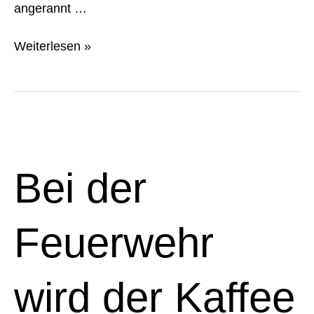
angerannt …
Weiterlesen »
Bei
der
Feuerwehr
Bei der
wird
der
Kaffee
Feuerwehr
kalt
wird der Kaffee