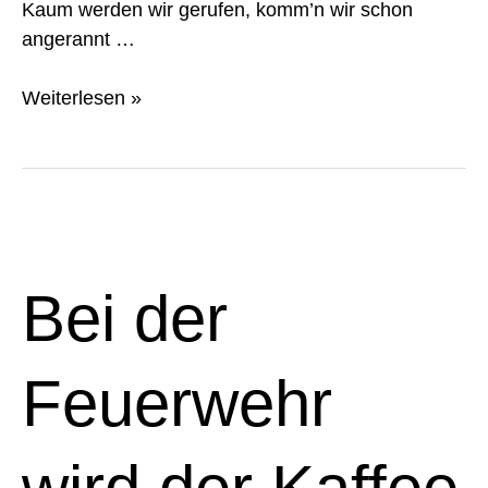
Kaum werden wir gerufen, komm’n wir schon
angerannt …
Weiterlesen »
Bei
der
Feuerwehr
Bei der
wird
der
Kaffee
Feuerwehr
kalt