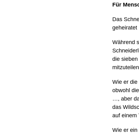
Für Mens
Das Schneid
geheiratet
Während si
Schneiderl
die sieben 
mitzuteilen
Wie er die
obwohl di
…, aber da
das Wildsc
auf einem 
Wie er ein