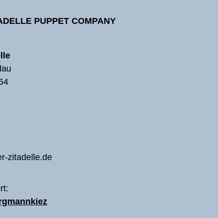
TADELLE PUPPET COMPANY
lle
dau
64
r-zitadelle.de
rt:
ergmannkiez