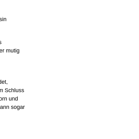
sin
s
er mutig
det,
um Schluss
orn und
dann sogar