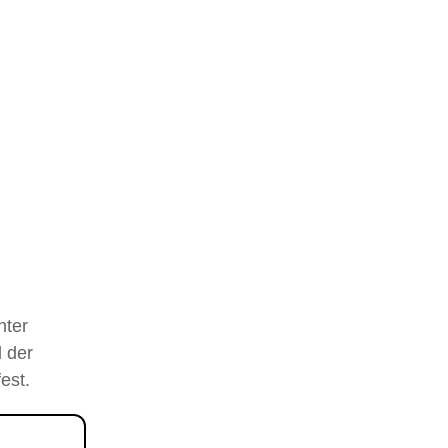
nter
 der
est.