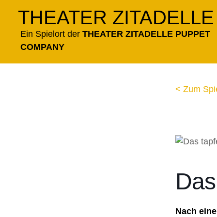
Zum
THEATER ZITADELLE
Inhalt
springen
Ein Spielort der
THEATER ZITADELLE PUPPET
COMPANY
< Zum Spi
Das 
Nach ein