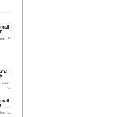
rten:
80
Karten:
80
rten:
80