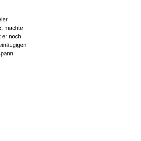
ier
e, machte
t er noch
 einäugigen
spann