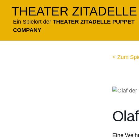
Zum
THEATER ZITADELLE
Inhalt
springen
Ein Spielort der
THEATER ZITADELLE PUPPET
COMPANY
< Zum Spi
Olaf
Eine Weih