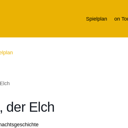
Spielplan
on To
elplan
, der Elch
nachtsgeschichte