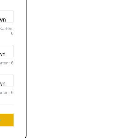
Karten:
6
arten:
6
arten:
6