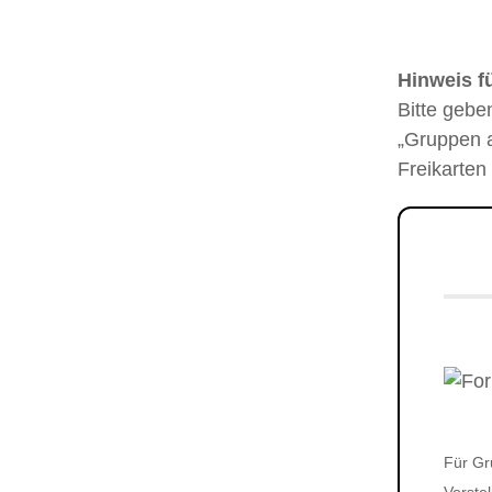
Hinweis f
Bitte gebe
„Gruppen a
Freikarten
Für Gr
Vorste