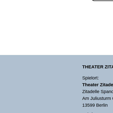
THEATER ZI
Spielort:
Theater Zitade
Zitadelle Span
Am Juliusturm 
13599 Berlin