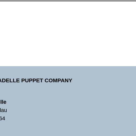
TADELLE PUPPET COMPANY
lle
dau
64