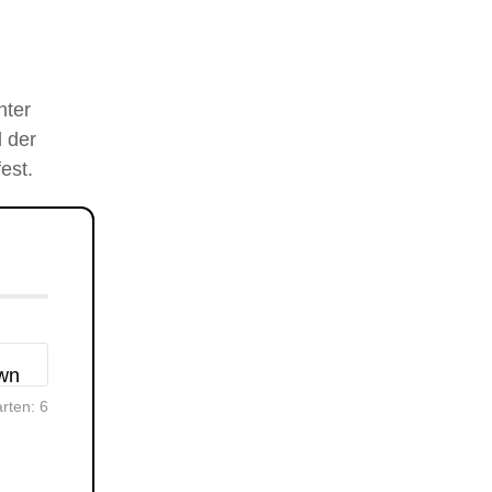
nter
 der
est.
arten:
6