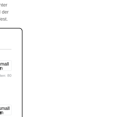
nter
 der
est.
rten:
80