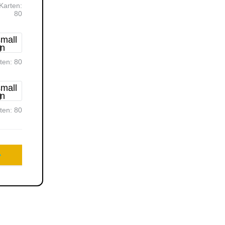
Karten:
80
rten:
80
rten:
80