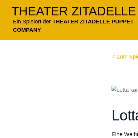
Zum
THEATER ZITADELLE
Inhalt
springen
Ein Spielort der
THEATER ZITADELLE PUPPET
COMPANY
< Zum Spi
Lott
Eine Weihn