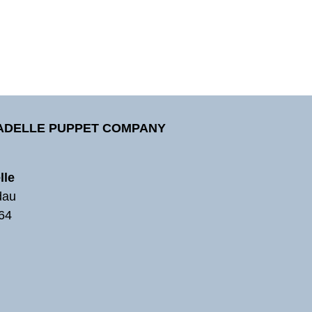
TADELLE PUPPET COMPANY
lle
dau
64