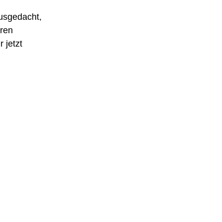
ausgedacht,
hren
 jetzt