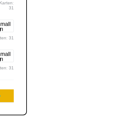
Karten:
31
rten:
31
rten:
31