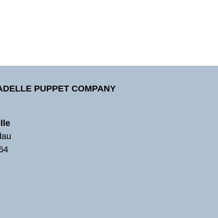
TADELLE PUPPET COMPANY
lle
dau
64