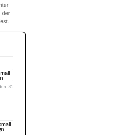
nter
 der
est.
rten:
31