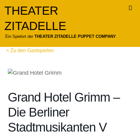
Zum
THEATER
Inhalt
springen
ZITADELLE
Für
Ein Spielort der
THEATER ZITADELLE PUPPET COMPANY
< Zu den Gastspielen
Grand Hotel Grimm –
Die Berliner
Stadtmusikanten V