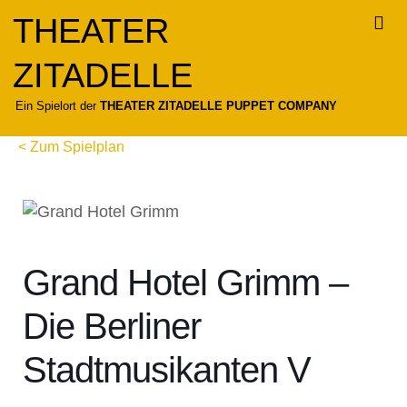
Zum
THEATER
Inhalt
springen
ZITADELLE
Für
Ein Spielort der
THEATER ZITADELLE PUPPET COMPANY
< Zum Spielplan
Grand Hotel Grimm –
Die Berliner
Stadtmusikanten V