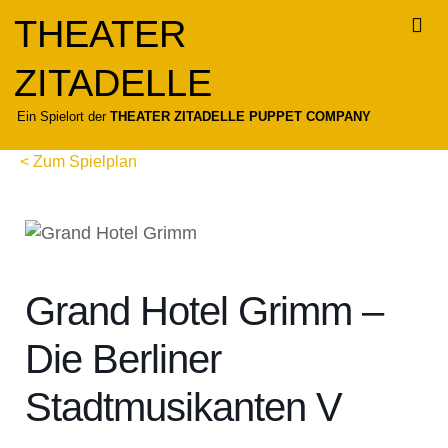
Zum
THEATER
Inhalt
springen
ZITADELLE
Für
Ein Spielort der
THEATER ZITADELLE PUPPET COMPANY
< Zum Spielplan
Grand Hotel Grimm –
Die Berliner
Stadtmusikanten V