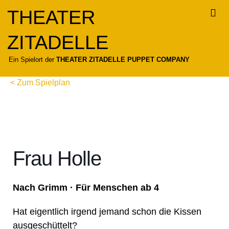
Zum
THEATER
Inhalt
springen
ZITADELLE
Für
Ein Spielort der
THEATER ZITADELLE PUPPET COMPANY
< Zum Spielplan
Frau Holle
Nach Grimm · Für Menschen ab 4
Hat eigentlich irgend jemand schon die Kissen
ausgeschüttelt?