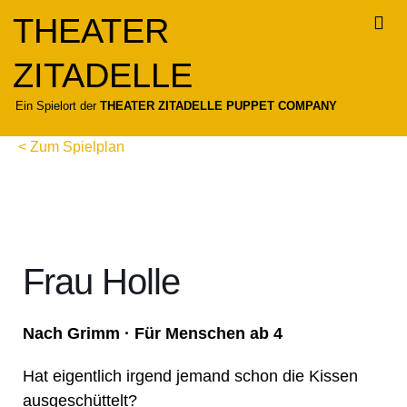
Zum
THEATER
Inhalt
springen
ZITADELLE
Für
Ein Spielort der
THEATER ZITADELLE PUPPET COMPANY
< Zum Spielplan
Frau Holle
Nach Grimm · Für Menschen ab 4
Hat eigentlich irgend jemand schon die Kissen
ausgeschüttelt?