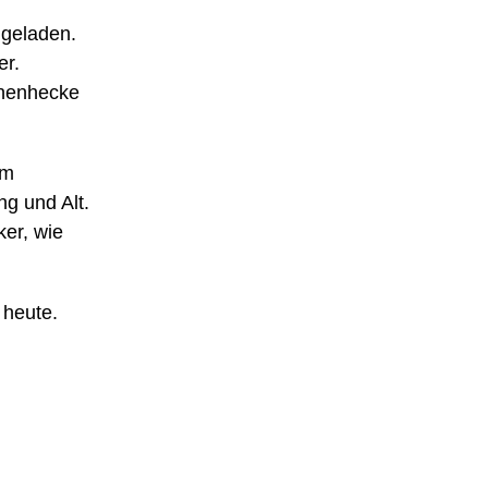
ngeladen.
er.
rnenhecke
em
ng und Alt.
ker, wie
 heute.