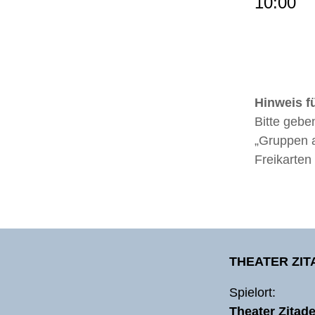
10:00
Hinweis f
Bitte gebe
„Gruppen a
Freikarten
THEATER ZI
Spielort:
Theater Zitade