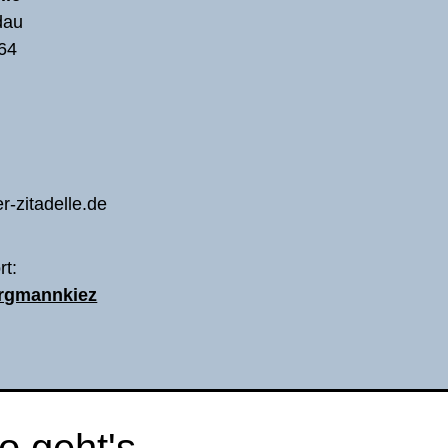
dau
64
r-zitadelle.de
rt:
ergmannkiez