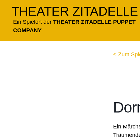
Zum
THEATER ZITADELLE
Inhalt
springen
Ein Spielort der
THEATER ZITADELLE PUPPET
COMPANY
< Zum Spi
Dor
Ein Märche
Träumende