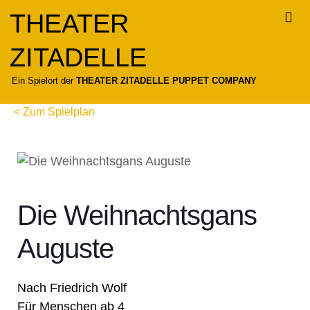
Zum
THEATER
Inhalt
springen
ZITADELLE
Für
Ein Spielort der
THEATER ZITADELLE PUPPET COMPANY
< Zum Spielplan
Die Weihnachtsgans
Auguste
Nach Friedrich Wolf
Für Menschen ab 4