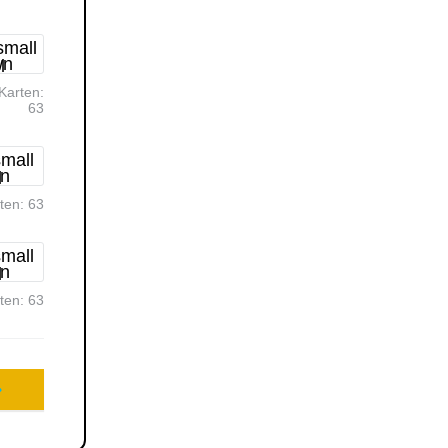
Karten:
63
rten:
63
rten:
63