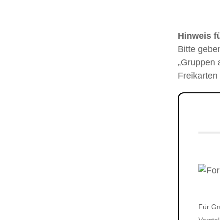
Hinweis f
Bitte gebe
„Gruppen a
Freikarten
Für Gr
Vorste