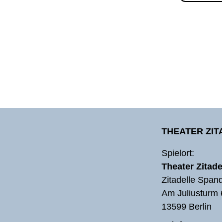
THEATER ZI
Spielort:
Theater Zitade
Zitadelle Span
Am Juliusturm 
13599 Berlin