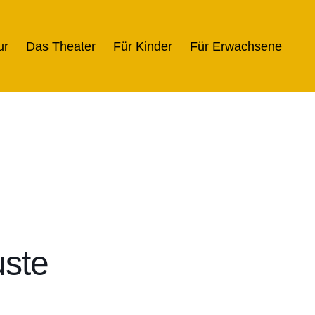
ur
Das Theater
Für Kinder
Für Erwachsene
ste