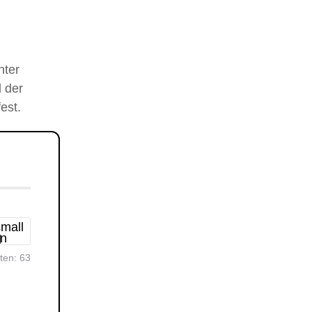
nter
 der
est.
rten:
63