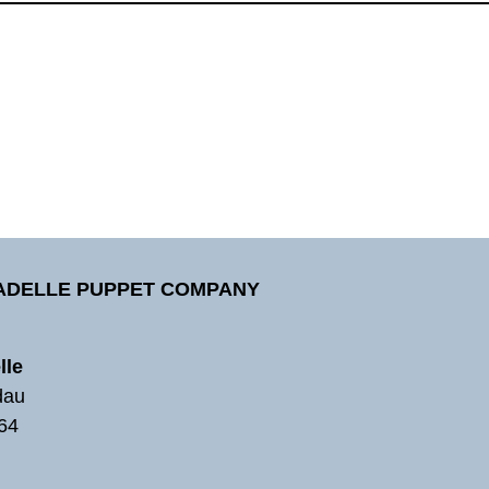
TADELLE PUPPET COMPANY
lle
dau
64