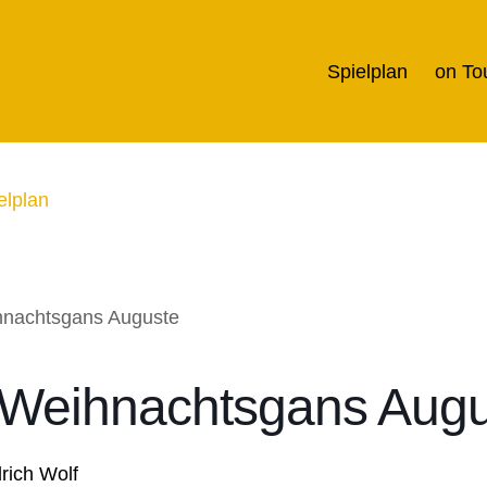
Spielplan
on To
elplan
 Weihnachtsgans Augu
rich Wolf