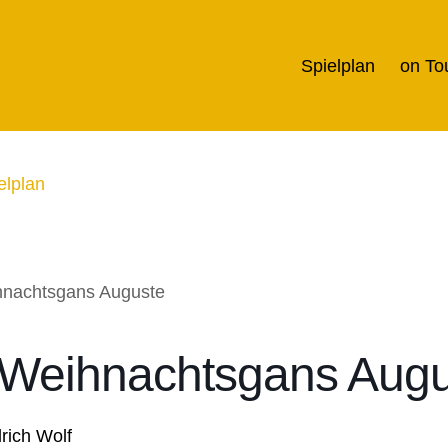
Spielplan
on To
elplan
 Weihnachtsgans Augu
rich Wolf