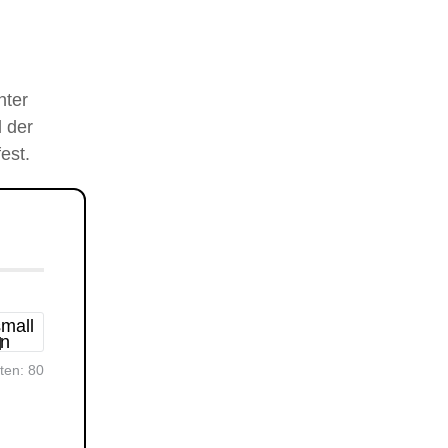
nter
 der
est.
rten:
80