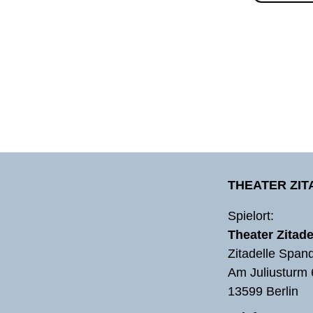
THEATER ZI
Spielort:
Theater Zitade
Zitadelle Span
Am Juliusturm 
13599 Berlin