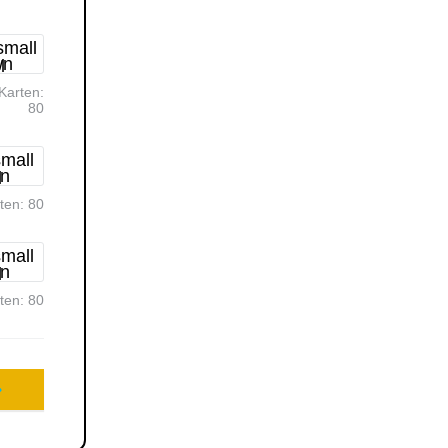
Karten:
80
rten:
80
rten:
80