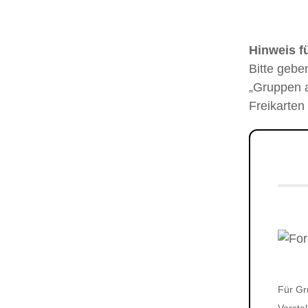
Hinweis f
Bitte gebe
„Gruppen a
Freikarten
Für Gr
Vorste