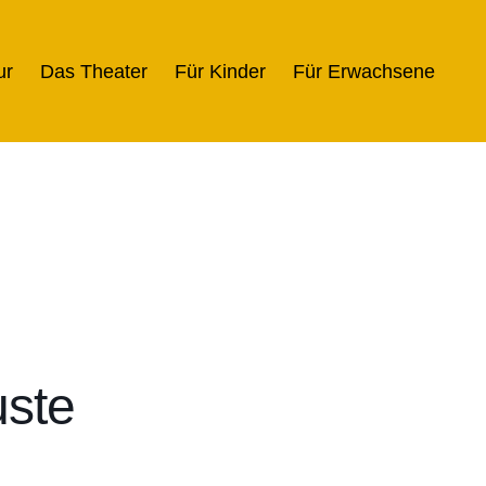
ur
Das Theater
Für Kinder
Für Erwachsene
ste