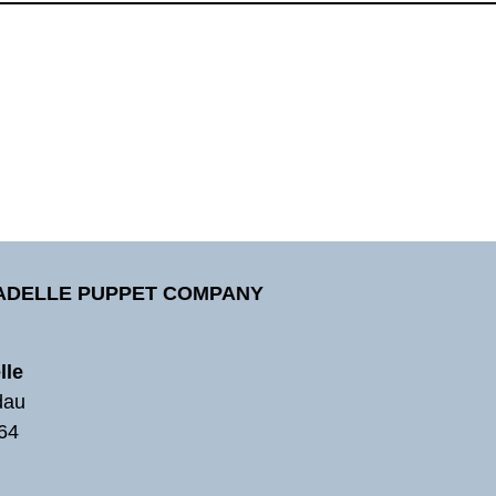
TADELLE PUPPET COMPANY
lle
dau
64