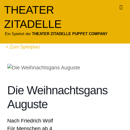
Zum
THEATER
Inhalt
springen
ZITADELLE
Für
Ein Spielort der
THEATER ZITADELLE PUPPET COMPANY
< Zum Spielplan
Die Weihnachtsgans
Auguste
Nach Friedrich Wolf
Für Menschen ab 4