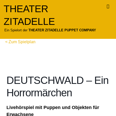
Zum
THEATER
Inhalt
springen
ZITADELLE
Für
Ein Spielort der
THEATER ZITADELLE PUPPET COMPANY
< Zum Spielplan
DEUTSCHWALD – Ein
Horrormärchen
Livehörspiel mit Puppen und Objekten für
Erwachsene