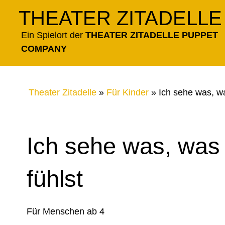
Zum
THEATER ZITADELLE
Inhalt
springen
Ein Spielort der
THEATER ZITADELLE PUPPET
COMPANY
Theater Zitadelle
»
Für Kinder
»
Ich sehe was, wa
Ich sehe was, was 
fühlst
Für Menschen ab 4