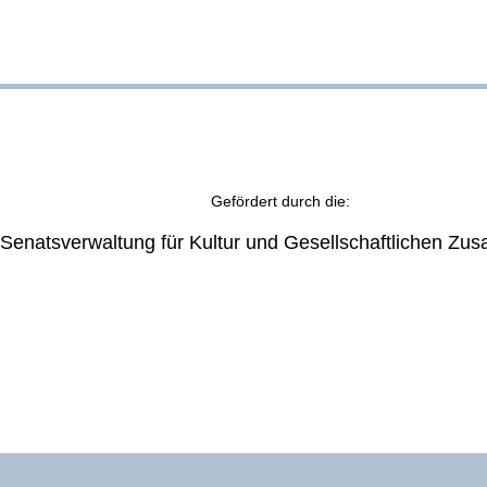
en
Downloads
Gefördert durch die:
e Sitzplätze
cht, vorhandene
ht, vorhandene Anlage