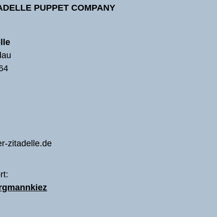
TADELLE PUPPET COMPANY
lle
dau
64
r-zitadelle.de
rt:
Fotos: Klaus Zinnecker
Plakate: Wolf-Dieter Pfennig
ergmannkiez
Veröffentlichung nur mit Urhebera